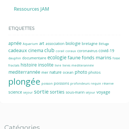
Ressources JAM
ETIQUETTES
apnée
art
biologie
association
bretagne
Aquarium
Béluga
cadeaux
club
cinema
covid-19
coronavirus
corail
coraux
ecologie
faune
fonds marins
documentaire
dauphin
fosse
histoire
insolite
fractals
livre
livres
mediterannée
mediterrannée
photo
nature
mer
ocean
photos
plongée
poissons
poisson
profondeurs
requin
réserve
sortie
sorties
science
voyage
sous-marin
sejour
séjour
Catégories