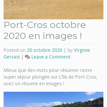
Port-Cros octobre
2020 en images !
Posted on
20 octobre 2020
|
by
Virginie
on
Gervais
|
Leave a Comment
Port-
Cros
Mieux que des mots pour résumer notre
octobre
super séjour plongée sur L’île de Port-Cros,
2020
voici un résumé en images !
en
images
!