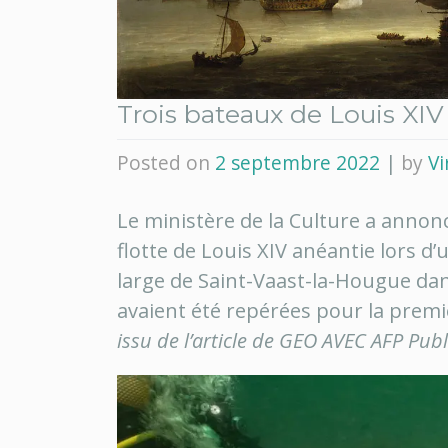
Trois bateaux de Louis XIV
Posted on
2 septembre 2022
|
by
Vi
Le ministère de la Culture a annonc
flotte de Louis XIV anéantie lors d’
large de Saint-Vaast-la-Hougue dan
avaient été repérées pour la premi
issu de l’article de GEO AVEC AFP Pub