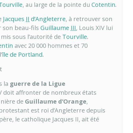
Tourville
, au large de la pointe du
Cotentin
.
ue
Jacques
II
d’Angleterre
, à retrouver son
r son beau-fils
Guillaume
III
, Louis XIV lui
mis sous l’autorité de
Tourville
.
entin
avec 20 000 hommes et 70
’
île de Portland
.
t
s la
guerre de la Ligue
V doit affronter de nombreux états
nnière de
Guillaume d’Orange
,
protestant est roi d’Angleterre depuis
re, le catholique Jacques II, ait été