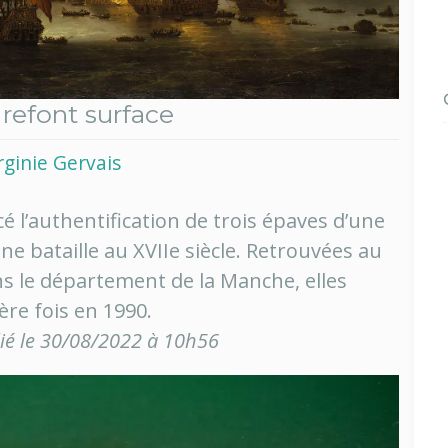
 refont surface
rginie Gervais
é l’authentification de trois épaves d’une
une bataille au XVIIe siècle. Retrouvées au
s le département de la Manche, elles
ère fois en 1990.
lié le 30/08/2022 à 10h56