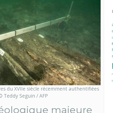
ves du XVIIe siècle récemment authentifiées
 © Teddy Seguin / AFP
éologique majeure