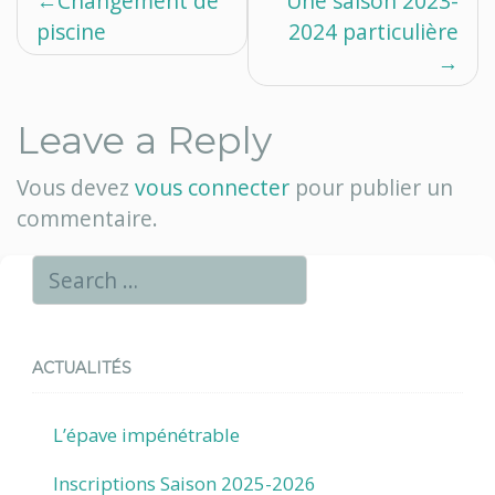
Navigation
Changement de
Une saison 2023-
piscine
2024 particulière
de
l’article
Leave a Reply
Vous devez
vous connecter
pour publier un
commentaire.
ACTUALITÉS
L’épave impénétrable
Inscriptions Saison 2025-2026