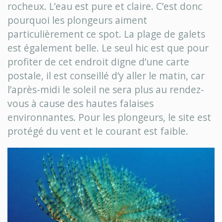
rocheux. L’eau est pure et claire. C’est donc
pourquoi les plongeurs aiment
particulièrement ce spot. La plage de galets
est également belle. Le seul hic est que pour
profiter de cet endroit digne d’une carte
postale, il est conseillé d’y aller le matin, car
l’après-midi le soleil ne sera plus au rendez-
vous à cause des hautes falaises
environnantes. Pour les plongeurs, le site est
protégé du vent et le courant est faible.