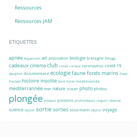
Ressources
Ressources JAM
ETIQUETTES
apnée
art
biologie
association
bretagne
Aquarium
Béluga
cadeaux
club
cinema
covid-19
coronavirus
corail
coraux
ecologie
faune
fonds marins
documentaire
dauphin
fosse
histoire
insolite
fractals
livre
livres
mediterannée
mediterrannée
photo
nature
mer
ocean
photos
plongée
poissons
poisson
profondeurs
requin
réserve
sortie
sorties
science
voyage
sous-marin
sejour
séjour