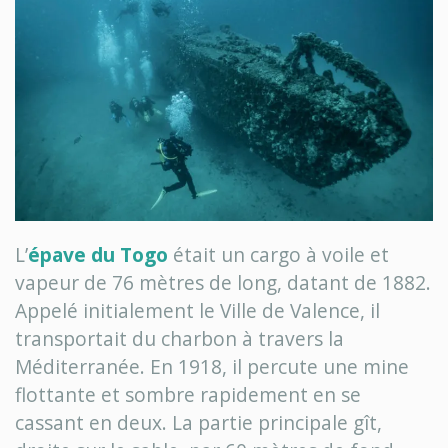
L’
épave du Togo
était un cargo à voile et
vapeur de 76 mètres de long, datant de 1882.
Appelé initialement le Ville de Valence, il
transportait du charbon à travers la
Méditerranée. En 1918, il percute une mine
flottante et sombre rapidement en se
cassant en deux. La partie principale gît,