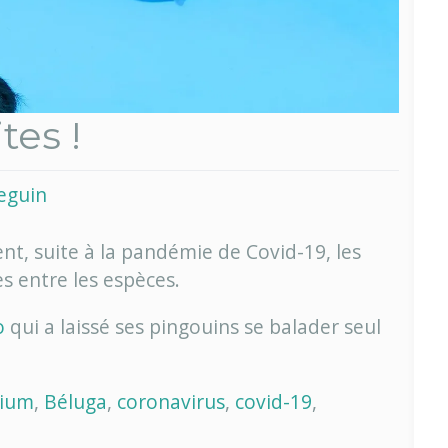
tes !
eguin
t, suite à la pandémie de Covid-19, les
s entre les espèces.
o
qui a laissé ses pingouins se balader seul
rium
,
Béluga
,
coronavirus
,
covid-19
,