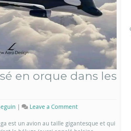
sé en orque dans les
on
Seguin
|
Leave a Comment
Un
béluga
uga est un avion au taille gigantesque et qui
déguisé