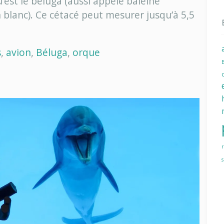
st le béluga (aussi appelé baleine
en
blanc). Ce cétacé peut mesurer jusqu’à 5,5
orque
dans
s
,
avion
,
Béluga
,
orque
les
airs