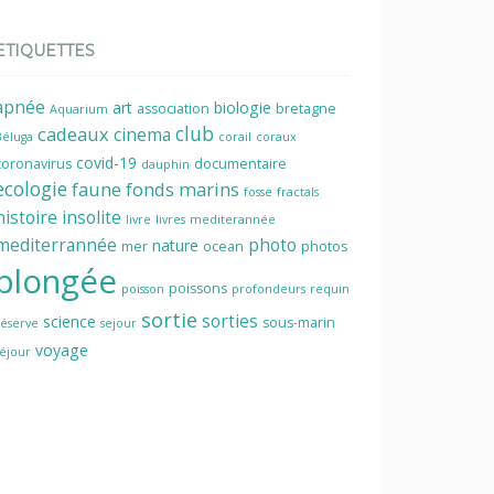
ETIQUETTES
apnée
art
biologie
association
bretagne
Aquarium
cadeaux
club
cinema
Béluga
corail
coraux
covid-19
coronavirus
documentaire
dauphin
ecologie
faune
fonds marins
fosse
fractals
histoire
insolite
livre
livres
mediterannée
mediterrannée
photo
nature
mer
ocean
photos
plongée
poissons
poisson
profondeurs
requin
sortie
sorties
science
sous-marin
réserve
sejour
voyage
séjour