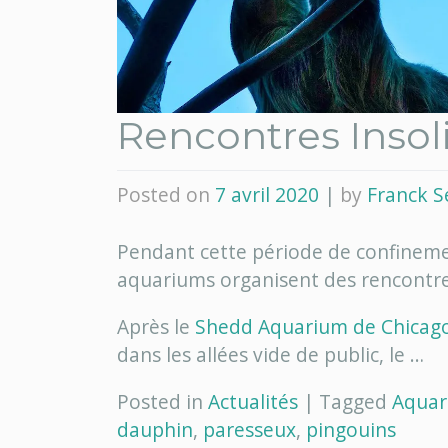
Rencontres Insoli
Posted on
7 avril 2020
|
by
Franck S
Pendant cette période de confinemen
aquariums organisent des rencontre
Après le
Shedd Aquarium de Chicag
dans les allées vide de public, le …
Posted in
Actualités
|
Tagged
Aqua
dauphin
,
paresseux
,
pingouins