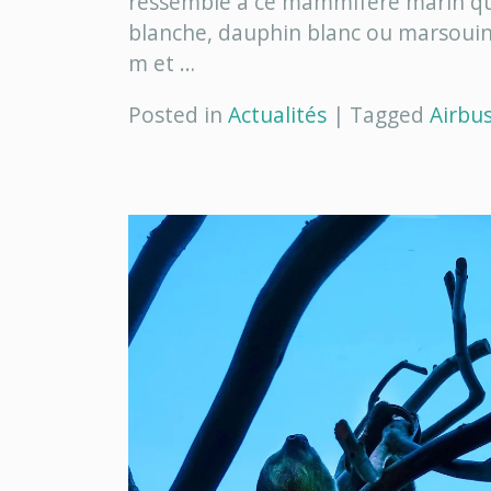
ressemble à ce mammifère marin qu’e
blanche, dauphin blanc ou marsouin 
m et …
Posted in
Actualités
|
Tagged
Airbu