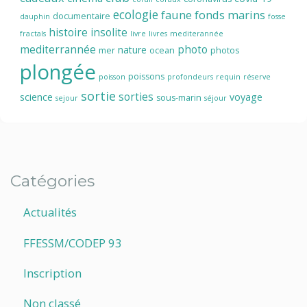
ecologie
faune
fonds marins
documentaire
dauphin
fosse
histoire
insolite
fractals
livre
livres
mediterannée
mediterrannée
photo
nature
mer
ocean
photos
plongée
poissons
poisson
profondeurs
requin
réserve
sortie
sorties
science
voyage
sous-marin
sejour
séjour
Catégories
Actualités
FFESSM/CODEP 93
Inscription
Non classé