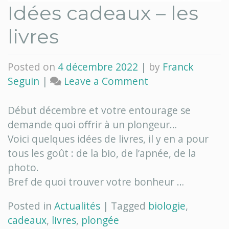
Idées cadeaux – les
livres
Posted on
4 décembre 2022
|
by
Franck
on
Seguin
|
Leave a Comment
Idées
cadeaux
Début décembre et votre entourage se
–
demande quoi offrir à un plongeur…
les
Voici quelques idées de livres, il y en a pour
livres
tous les goût : de la bio, de l’apnée, de la
photo.
Bref de quoi trouver votre bonheur …
Posted in
Actualités
|
Tagged
biologie
,
cadeaux
,
livres
,
plongée