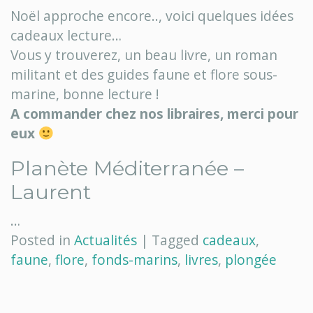
cadeaux
Noël approche encore.., voici quelques idées
–
cadeaux lecture…
part
Vous y trouverez, un beau livre, un roman
2
militant et des guides faune et flore sous-
marine, bonne lecture !
A commander chez nos libraires, merci pour
eux
Planète Méditerranée –
Laurent
…
Posted in
Actualités
|
Tagged
cadeaux
,
faune
,
flore
,
fonds-marins
,
livres
,
plongée