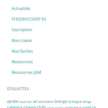
Actualités
FFESSM/CODEP 93
Inscription
Non classé
Nos Sorties
Ressources
Ressources JAM
ETIQUETTES
apnée
art
biologie
association
bretagne
Aquarium
Béluga
cadeaux
club
cinema
covid-19
coronavirus
corail
coraux