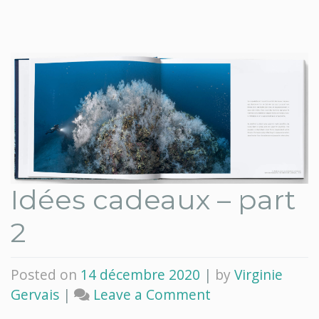
Idées cadeaux – part
2
Posted on
14 décembre 2020
|
by
Virginie
on
Gervais
|
Leave a Comment
Idées