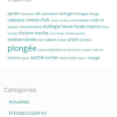
ETIQUETTES
apnée
art
biologie
association
bretagne
Aquarium
Béluga
cadeaux
club
cinema
covid-19
coronavirus
corail
coraux
ecologie
faune
fonds marins
documentaire
dauphin
fosse
histoire
insolite
fractals
livre
livres
mediterannée
mediterrannée
photo
nature
mer
ocean
photos
plongée
poissons
poisson
profondeurs
requin
réserve
sortie
sorties
science
voyage
sous-marin
sejour
séjour
Catégories
Actualités
FFESSM/CODEP 93