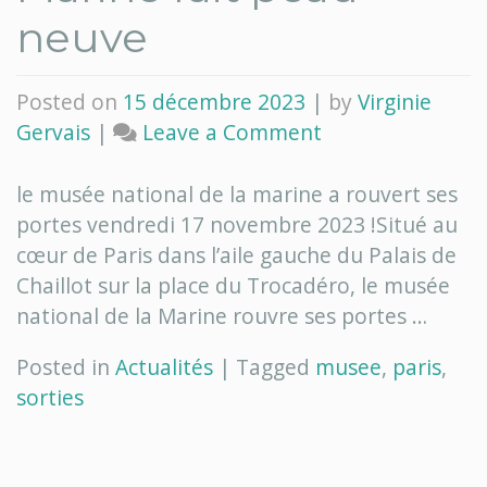
neuve
Posted on
15 décembre 2023
|
by
Virginie
on
Gervais
|
Leave a Comment
Le
musée
le musée national de la marine a rouvert ses
de
portes vendredi 17 novembre 2023 !Situé au
la
cœur de Paris dans l’aile gauche du Palais de
Marine
Chaillot sur la place du Trocadéro, le musée
fait
national de la Marine rouvre ses portes …
peau
Posted in
Actualités
|
Tagged
musee
,
paris
,
neuve
sorties