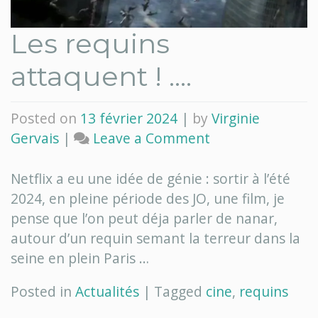
Les requins
attaquent ! ….
Posted on
13 février 2024
|
by
Virginie
on
Gervais
|
Leave a Comment
Les
requins
Netflix a eu une idée de génie : sortir à l’été
attaquent
2024, en pleine période des JO, une film, je
!
pense que l’on peut déja parler de nanar,
….
autour d’un requin semant la terreur dans la
seine en plein Paris …
Posted in
Actualités
|
Tagged
cine
,
requins