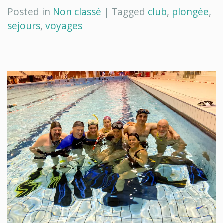
Posted in
Non classé
|
Tagged
club
,
plongée
,
sejours
,
voyages