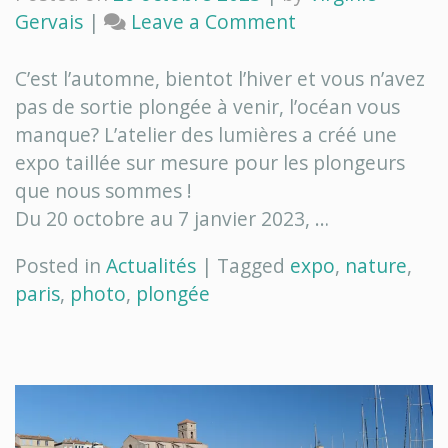
on
Gervais
|
Leave a Comment
Une
sortie
C’est l’automne, bientot l’hiver et vous n’avez
plongée…
pas de sortie plongée à venir, l’océan vous
sans
manque? L’atelier des lumières a créé une
se
expo taillée sur mesure pour les plongeurs
mouiller
que nous sommes !
!
Du 20 octobre au 7 janvier 2023, …
Posted in
Actualités
|
Tagged
expo
,
nature
,
paris
,
photo
,
plongée