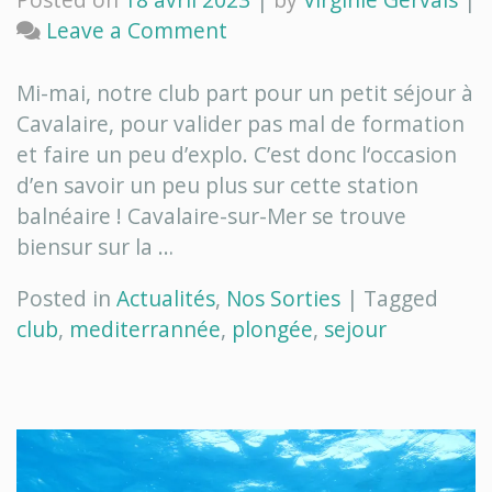
on
Leave a Comment
Zoom
sur
Mi-mai, notre club part pour un petit séjour à
Cavalaire-
Cavalaire, pour valider pas mal de formation
sur-
et faire un peu d’explo. C’est donc l‘occasion
Mer
d’en savoir un peu plus sur cette station
balnéaire ! Cavalaire-sur-Mer se trouve
biensur sur la …
Posted in
Actualités
,
Nos Sorties
|
Tagged
club
,
mediterrannée
,
plongée
,
sejour