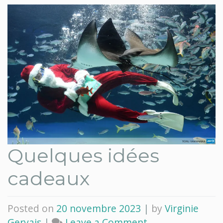
Quelques idées
cadeaux
Posted on
20 novembre 2023
|
by
Virginie
on
Gervais
|
Leave a Comment