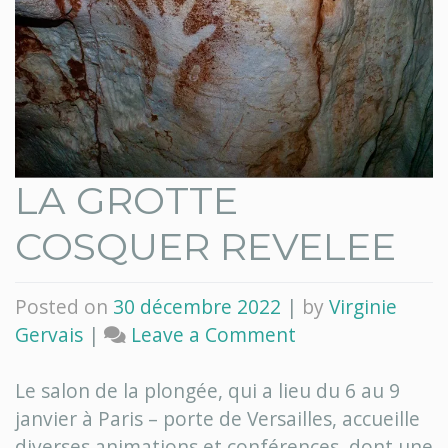
LA GROTTE
COSQUER REVELEE
Posted on
30 décembre 2022
|
by
Virginie
on
Gervais
|
Leave a Comment
LA
GROTTE
Le salon de la plongée, qui a lieu du 6 au 9
COSQUER
janvier à Paris – porte de Versailles, accueille
REVELEE
diverses animations et conférences, dont une