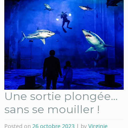
Une sortie plongée…
sans se mouiller !
Posted on
26 octobre 2023
|
by
Virginie