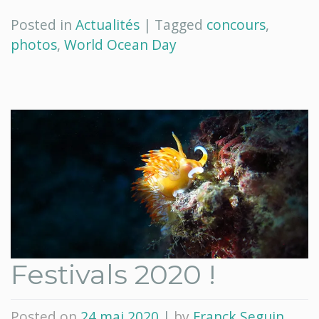
Posted in
Actualités
|
Tagged
concours
,
photos
,
World Ocean Day
Festivals 2020 !
Posted on
24 mai 2020
|
by
Franck Seguin