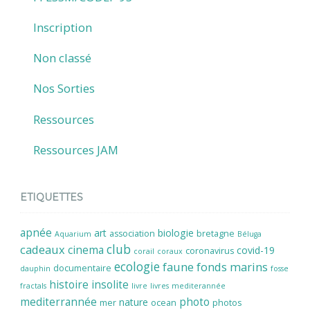
Inscription
Non classé
Nos Sorties
Ressources
Ressources JAM
ETIQUETTES
apnée
art
biologie
association
bretagne
Aquarium
Béluga
cadeaux
club
cinema
covid-19
coronavirus
corail
coraux
ecologie
faune
fonds marins
documentaire
dauphin
fosse
histoire
insolite
fractals
livre
livres
mediterannée
mediterrannée
photo
nature
mer
ocean
photos