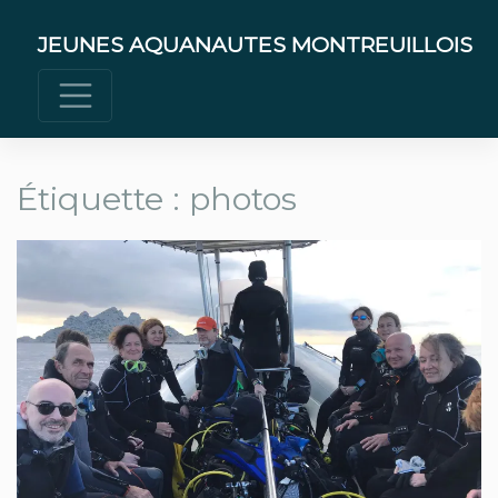
Skip
to
JEUNES AQUANAUTES MONTREUILLOIS
content
Étiquette :
photos