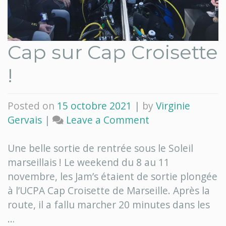
Cap sur Cap Croisette
!
Posted on
15 octobre 2021
|
by
Virginie
on
Gervais
|
Leave a Comment
Cap
sur
Une belle sortie de rentrée sous le Soleil
Cap
marseillais ! Le weekend du 8 au 11
Croisette
novembre, les Jam’s étaient de sortie plongée
!
à l’UCPA Cap Croisette de Marseille. Après la
route, il a fallu marcher 20 minutes dans les
…