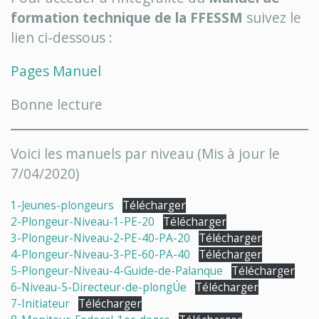
formation technique de la FFESSM
suivez le
lien ci-dessous :
Pages Manuel
Bonne lecture
Voici les manuels par niveau (Mis à jour le
7/04/2020)
1-Jeunes-plongeurs
Télécharger
2-Plongeur-Niveau-1-PE-20
Télécharger
3-Plongeur-Niveau-2-PE-40-PA-20
Télécharger
4-Plongeur-Niveau-3-PE-60-PA-40
Télécharger
5-Plongeur-Niveau-4-Guide-de-Palanque
Télécharger
6-Niveau-5-Directeur-de-plongÚe
Télécharger
7-Initiateur
Télécharger