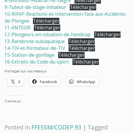
8-Moniteur-Federal-1er-degre
Télécharger
9-Tuteur-de-stage-initiateur
Télécharger
10-RIFAP-Reactions-et-Intervention-face-aux-Accidents-
de-Plongee
Télécharger
11-ANTEOR
Télécharger
12-Plongeurs-en-situation-de-handicap
Télécharger
13-Randonne-subaquatique
Télécharger
14-TIV-et-formateur-de-TIV
Télécharger
15-Station-de-gonflage
Télécharger
16-Extraits-du-Code-du-sport
Télécharger
Partager sur vos réseaux
X
Facebook
WhatsApp
J’aime ça :
Posted in
FFESSM/CODEP 93
|
Tagged