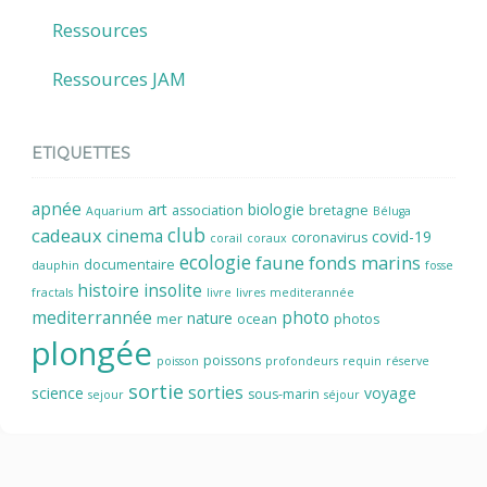
Ressources
Ressources JAM
ETIQUETTES
apnée
art
biologie
association
bretagne
Aquarium
Béluga
cadeaux
club
cinema
covid-19
coronavirus
corail
coraux
ecologie
faune
fonds marins
documentaire
dauphin
fosse
histoire
insolite
fractals
livre
livres
mediterannée
mediterrannée
photo
nature
mer
ocean
photos
plongée
poissons
poisson
profondeurs
requin
réserve
sortie
sorties
science
voyage
sous-marin
sejour
séjour