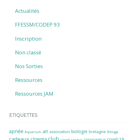
Actualités
FFESSM/CODEP 93
Inscription
Non classé
Nos Sorties
Ressources
Ressources JAM
ETIQUETTES
apnée
art
biologie
association
bretagne
Aquarium
Béluga
cadeaux
club
cinema
covid-19
coronavirus
corail
coraux