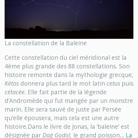
La constellation de la Baleine
Cette constellation du ciel méridional est la
4ème plus grande des 88 constellations. Son
histoire remonte dans la mythologie grecque,
Kètos
donnera plus tard le mot latin
cetus
puis
cétacée
. Elle fait partie de la légende
d’Andromède qui fut mangée par un monstre
marin. Elle sera sauvé de juste par Persée
qu’elle épousera, mais cela est une autre
histoire.Dans le livre de Jonas, la ‘baleine’ est
désignée par
Dag Godol,
le grand poisson…
La