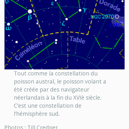
Tout comme la constellation du
poisson austral, le poisson volant a
été créée par des navigateur
néerlandais à la fin du XVIè siècle.
C’est une constellation de
l’hémisphère sud.
Photos : Till Credner