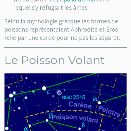
lequel s’y réfugiait les âmes.
Selon la mythologie grecque les formes de
poissons représentaient Aphrodite et Éros
relié par une corde pour ne pas les séparer.
Le Poisson Volant