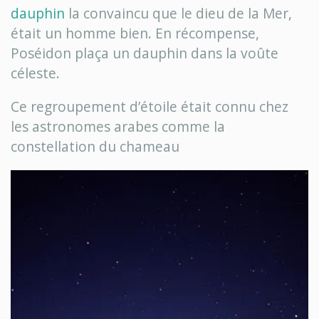
dauphin
la convaincu que le dieu de la Mer,
était un homme bien. En récompense,
Poséidon plaça un dauphin dans la voûte
céleste.
Ce regroupement d’étoile était connu chez
les astronomes arabes comme la
constellation du chameau