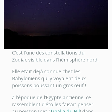
C’est l’une des constellations du
Zodiac visible dans l’hémisphère nord.
Elle était déjà connue chez les
Babyloniens qui y voyaient deux
poissons poussant un gros œuf !
à l’époque de l’Egypte ancienne, ce
rassemblent d’étoiles faisait penser
au poisson Inet (
Tipalia du Nil
) dans