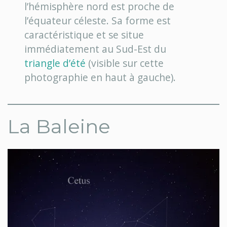
l’hémisphère nord est proche de
l’équateur céleste. Sa forme est
caractéristique et se situe
immédiatement au Sud-Est du
triangle d’été
(visible sur cette
photographie en haut à gauche).
La Baleine