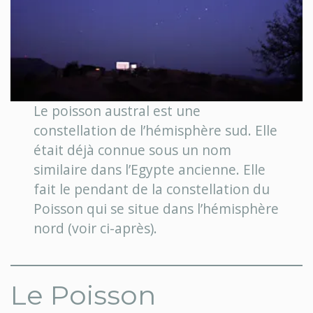
Le poisson austral est une
constellation de l’hémisphère sud. Elle
était déjà connue sous un nom
similaire dans l’Egypte ancienne. Elle
fait le pendant de la constellation du
Poisson qui se situe dans l’hémisphère
nord (voir ci-après).
Le Poisson