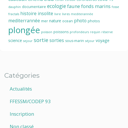
ecologie
faune
fonds marins
documentaire
dauphin
fosse
histoire
insolite
fractals
livre
livres
mediterannée
mediterrannée
photo
nature
mer
ocean
photos
plongée
poissons
poisson
profondeurs
requin
réserve
sortie
sorties
science
voyage
sous-marin
sejour
séjour
Catégories
Actualités
FFESSM/CODEP 93
Inscription
Non classé