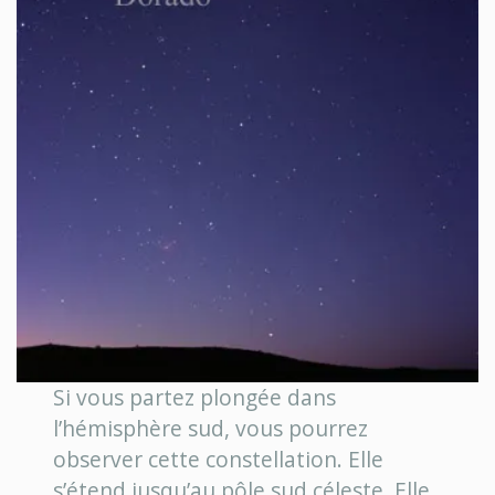
Si vous partez plongée dans
l’hémisphère sud, vous pourrez
observer cette constellation. Elle
s’étend jusqu’au pôle sud céleste. Elle