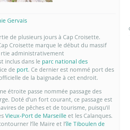
nie Gervais
tie de plusieurs jours à Cap Croisette.
! Cap Croisette marque le début du massif
artie administrativement
est inclus dans le
parc national des
fice de
port
. Ce dernier est nommé port des
officielle de la baignade à cet endroit.
ne étroite passe nommée passage des
rge. Doté d’un fort courant, ce passage est
vires de pêches et de tourisme, puisqu’il
les
Vieux-Port de Marseille
et les Calanques.
ntourner l’île Maïre et l’
île Tiboulen de