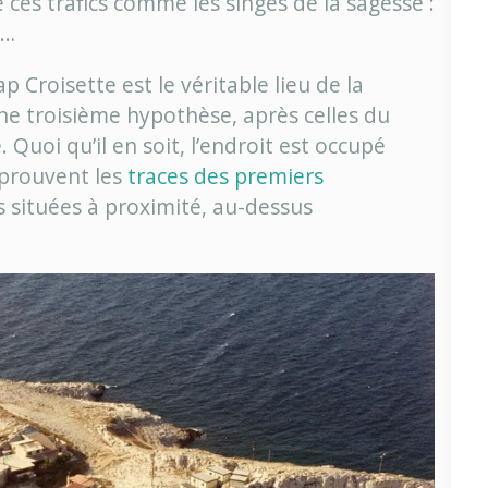
ces trafics comme les singes de la sagesse :
e…
p Croisette est le véritable lieu de la
ne troisième hypothèse, après celles du
e
. Quoi qu’il en soit, l’endroit est occupé
 prouvent les
traces des premiers
 situées à proximité, au-dessus