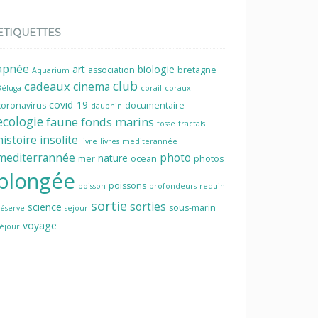
ETIQUETTES
apnée
art
biologie
association
bretagne
Aquarium
cadeaux
club
cinema
Béluga
corail
coraux
covid-19
coronavirus
documentaire
dauphin
ecologie
faune
fonds marins
fosse
fractals
histoire
insolite
livre
livres
mediterannée
mediterrannée
photo
nature
mer
ocean
photos
plongée
poissons
poisson
profondeurs
requin
sortie
sorties
science
sous-marin
réserve
sejour
voyage
séjour