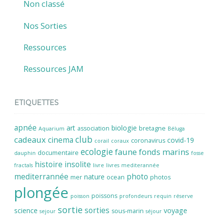
Non classé
Nos Sorties
Ressources
Ressources JAM
ETIQUETTES
apnée
art
biologie
association
bretagne
Aquarium
Béluga
cadeaux
club
cinema
covid-19
coronavirus
corail
coraux
ecologie
faune
fonds marins
documentaire
dauphin
fosse
histoire
insolite
fractals
livre
livres
mediterannée
mediterrannée
photo
nature
mer
ocean
photos
plongée
poissons
poisson
profondeurs
requin
réserve
sortie
sorties
science
voyage
sous-marin
sejour
séjour