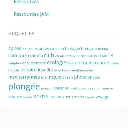
Ressources
Ressources JAM
ETIQUETTES
apnée
art
biologie
association
bretagne
Aquarium
Béluga
cadeaux
club
cinema
covid-19
coronavirus
corail
coraux
ecologie
faune
fonds marins
documentaire
dauphin
fosse
histoire
insolite
fractals
livre
livres
mediterannée
mediterrannée
photo
nature
mer
ocean
photos
plongée
poissons
poisson
profondeurs
requin
réserve
sortie
sorties
science
voyage
sous-marin
sejour
séjour