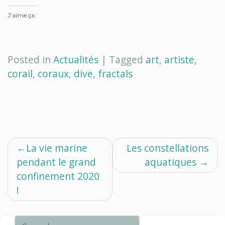
J’aime ça :
Posted in
Actualités
|
Tagged
art
,
artiste
,
corail
,
coraux
,
dive
,
fractals
Navigation
La vie marine
Les constellations
pendant le grand
aquatiques
de
confinement 2020
l’article
!