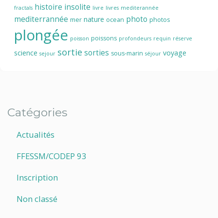
histoire
insolite
fractals
livre
livres
mediterannée
mediterrannée
photo
nature
mer
ocean
photos
plongée
poissons
poisson
profondeurs
requin
réserve
sortie
sorties
science
voyage
sous-marin
sejour
séjour
Catégories
Actualités
FFESSM/CODEP 93
Inscription
Non classé