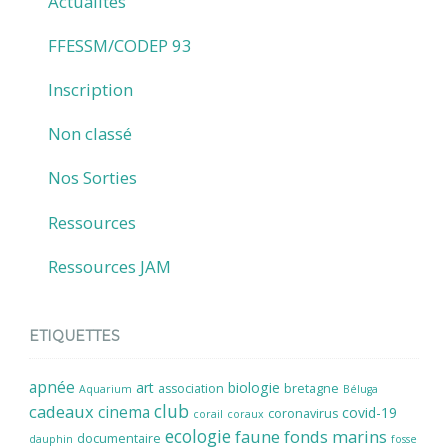
Actualités
FFESSM/CODEP 93
Inscription
Non classé
Nos Sorties
Ressources
Ressources JAM
ETIQUETTES
apnée
art
biologie
association
bretagne
Aquarium
Béluga
cadeaux
club
cinema
covid-19
coronavirus
corail
coraux
ecologie
faune
fonds marins
documentaire
dauphin
fosse