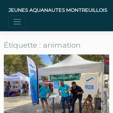
Skip
to
JEUNES AQUANAUTES MONTREUILLOIS
content
Étiquette :
animation