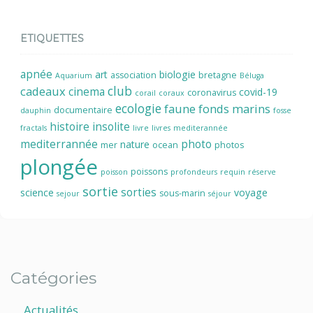
ETIQUETTES
apnée
art
biologie
association
bretagne
Aquarium
Béluga
cadeaux
club
cinema
covid-19
coronavirus
corail
coraux
ecologie
faune
fonds marins
documentaire
dauphin
fosse
histoire
insolite
fractals
livre
livres
mediterannée
mediterrannée
photo
nature
mer
ocean
photos
plongée
poissons
poisson
profondeurs
requin
réserve
sortie
sorties
science
voyage
sous-marin
sejour
séjour
Catégories
Actualités