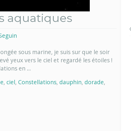
ns aquatiques
Seguin
ngée sous marine, je suis sur que le soir
vé yeux vers le ciel et regardé les étoiles !
lations en …
ne
,
ciel
,
Constellations
,
dauphin
,
dorade
,