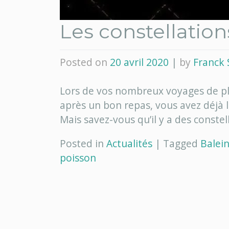
Les constellatio
Posted on
20 avril 2020
|
by
Franck 
Lors de vos nombreux voyages de plo
après un bon repas, vous avez déjà le
Mais savez-vous qu’il y a des constel
Posted in
Actualités
|
Tagged
Balei
poisson