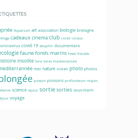
ETIQUETTES
apnée
art
biologie
association
bretagne
Aquarium
cadeaux
club
cinema
Béluga
corail
coraux
covid-19
coronavirus
documentaire
dauphin
ecologie
faune
fonds marins
fosse
fractals
histoire
insolite
livre
livres
mediterannée
mediterrannée
photo
nature
mer
ocean
photos
plongée
poissons
poisson
profondeurs
requin
sortie
sorties
science
sous-marin
réserve
sejour
voyage
séjour