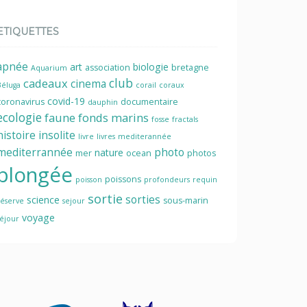
ETIQUETTES
apnée
art
biologie
association
bretagne
Aquarium
cadeaux
club
cinema
Béluga
corail
coraux
covid-19
coronavirus
documentaire
dauphin
ecologie
faune
fonds marins
fosse
fractals
histoire
insolite
livre
livres
mediterannée
mediterrannée
photo
nature
mer
ocean
photos
plongée
poissons
poisson
profondeurs
requin
sortie
sorties
science
sous-marin
réserve
sejour
voyage
séjour