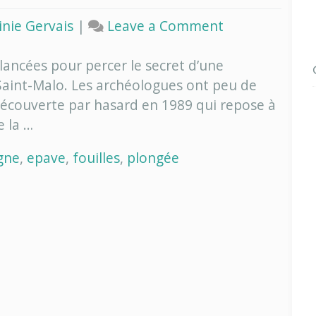
on
inie Gervais
|
Leave a Comment
Bretagne
:
lancées pour percer le secret d’une
une
Saint-Malo. Les archéologues ont peu de
mystérieuse
découverte par hasard en 1989 qui repose à
épave…
 la …
gne
,
epave
,
fouilles
,
plongée