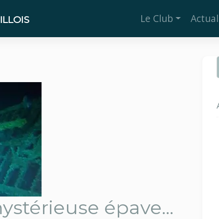
Le Club
Actual
LLOIS
mystérieuse épave…