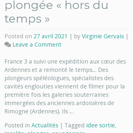
plongée « hors du
temps »
Posted on
27 avril 2021
|
by
Virginie Gervais
|
on
Leave a Comment
Ardennes
:
France 3 a suivi une expédition aux cœur des
une
Ardennes et a remonté le temps… Des
plongée
plongeurs spéléologues, spécialistes des
« hors
cavités englouties viennent de filmer pour la
du
première fois les galeries souterraines
temps »
immergées des anciennes ardoisières de
Rimogne (Ardennes). Ils …
Posted in
Actualités
|
Tagged
idee sortie
,