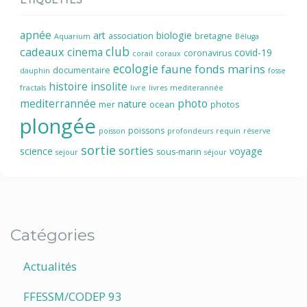
apnée
art
biologie
association
bretagne
Aquarium
Béluga
cadeaux
club
cinema
covid-19
coronavirus
corail
coraux
ecologie
faune
fonds marins
documentaire
dauphin
fosse
histoire
insolite
fractals
livre
livres
mediterannée
mediterrannée
photo
nature
mer
ocean
photos
plongée
poissons
poisson
profondeurs
requin
réserve
sortie
sorties
science
voyage
sous-marin
sejour
séjour
Catégories
Actualités
FFESSM/CODEP 93