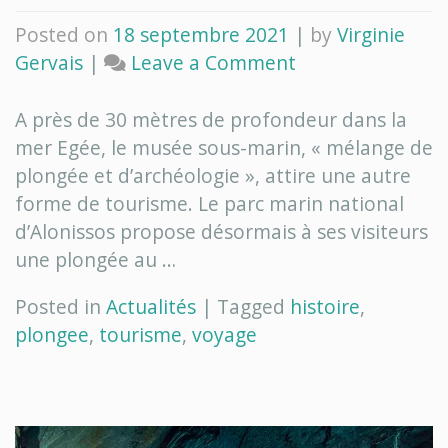
Posted on
18 septembre 2021
|
by
Virginie
on
Gervais
|
Leave a Comment
Grèce:
« on
A près de 30 mètres de profondeur dans la
plonge
mer Egée, le musée sous-marin, « mélange de
dans
plongée et d’archéologie », attire une autre
l’histoire »
forme de tourisme. Le parc marin national
d’Alonissos propose désormais à ses visiteurs
une plongée au …
Posted in
Actualités
|
Tagged
histoire
,
plongee
,
tourisme
,
voyage