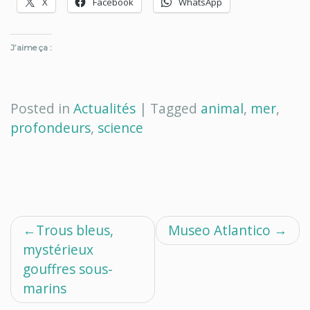
X
Facebook
WhatsApp
J’aime ça :
Posted in
Actualités
|
Tagged
animal
,
mer
,
profondeurs
,
science
Navigation
Trous bleus,
Museo Atlantico
mystérieux
de
gouffres sous-
l’article
marins