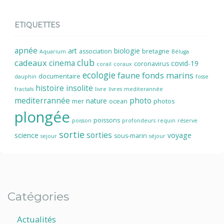
ETIQUETTES
apnée
art
biologie
association
bretagne
Aquarium
Béluga
cadeaux
club
cinema
covid-19
coronavirus
corail
coraux
ecologie
faune
fonds marins
documentaire
dauphin
fosse
histoire
insolite
fractals
livre
livres
mediterannée
mediterrannée
photo
nature
mer
ocean
photos
plongée
poissons
poisson
profondeurs
requin
réserve
sortie
sorties
science
voyage
sous-marin
sejour
séjour
Catégories
Actualités