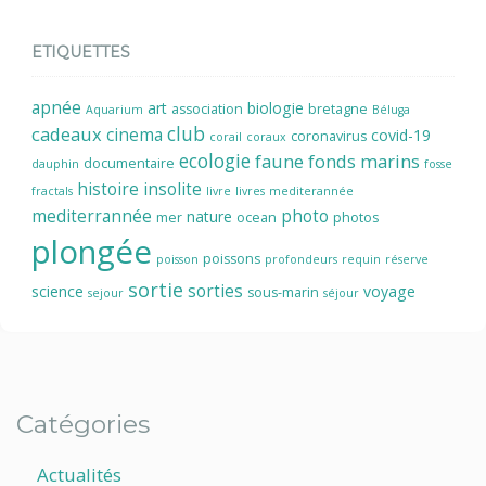
ETIQUETTES
apnée
art
biologie
association
bretagne
Aquarium
Béluga
cadeaux
club
cinema
covid-19
coronavirus
corail
coraux
ecologie
faune
fonds marins
documentaire
dauphin
fosse
histoire
insolite
fractals
livre
livres
mediterannée
mediterrannée
photo
nature
mer
ocean
photos
plongée
poissons
poisson
profondeurs
requin
réserve
sortie
sorties
science
voyage
sous-marin
sejour
séjour
Catégories
Actualités